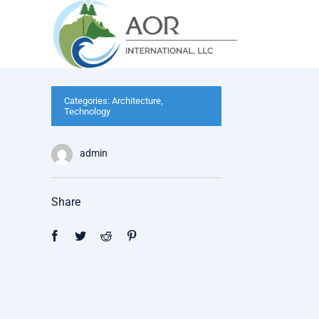
Skip
to
content
Categories:
Architecture
,
Technology
admin
Share