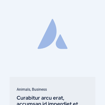
Animals
,
Business
Curabitur arcu erat,
accumsan id imperdiet et,