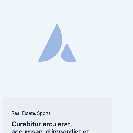
Real Estate
,
Sports
Curabitur arcu erat,
accumsan id imperdiet et,